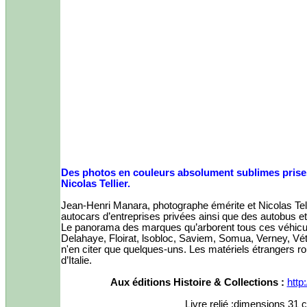
Des photos en couleurs absolument sublimes prise
Nicolas Tellier.
Jean-Henri Manara, photographe émérite et Nicolas Tel
autocars d’entreprises privées ainsi que des autobus e
Le panorama des marques qu’arborent tous ces véhicules
Delahaye, Floirat, lsobloc, Saviem, Somua, Verney, Vét
n'en citer que quelques-uns. Les matériels étrangers ro
d’Italie.
Aux éditions Histoire & Collections :
http
Livre relié :dimensions 31