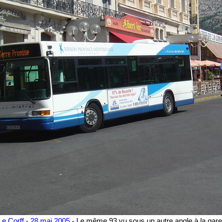
Le Corff
-
28 mai 2005
-
Le même 93 vu sous un autre angle à la gare