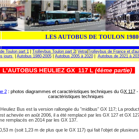
LES AUTOBUS DE TOULON 1980 
de Toulon part 1
|
Trolleybus Toulon part 2
|
Vetra
|
Trolleybus de France et d'au
s jours
|
Autobus 1980-2005
|
Autobus 2005 à 2020
|
Autobus de 2021 à 20
L'AUTOBUS HEULIEZ GX
117 L
(
4ème
partie)
e 2
:
photos diagrammes et caractéristiques techniques du G
X 117
caractéristiques techniques
Heuliez Bus est la version rallongée du "midibus" GX 117; La produc
est achevée en août 2006, il a été remplacé par les GX 127 et GX 127
me remplacés en 2014 par les GX 137.
53 m (soit 1,23 m de plus que le GX 117) qui fait l'objet de plusieur