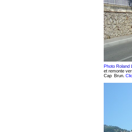
Pho
to Roland 
et remont
e
ver
Cap Brun.
Cli