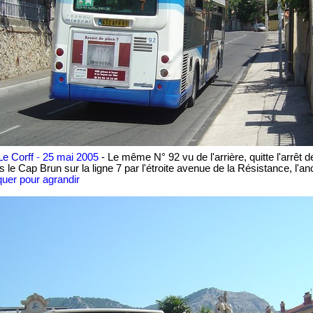
Le Corff
-
2
5
mai 2005
- Le même N° 92 vu de l'arrière
, quitt
e
l'arrêt 
s le Cap Brun sur la ligne 7 par l'étroite avenue de la Résistance
, l'a
quer pour agrandir