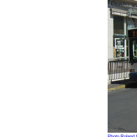
Pho
to Roland 