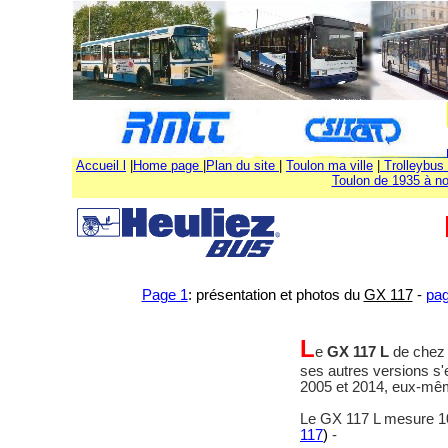
Accueil l
|
Home page
|
Plan du site
|
Toulon ma ville
|
Trolleybus 
Toulon de 1935 à no
Page 1
: présentation et photos du
GX 117
-
pag
L
e
GX 117 L
de chez 
ses autres versions s'
2005 et 2014, eux-mê
Le GX 117 L mesure 10,
117
)
-