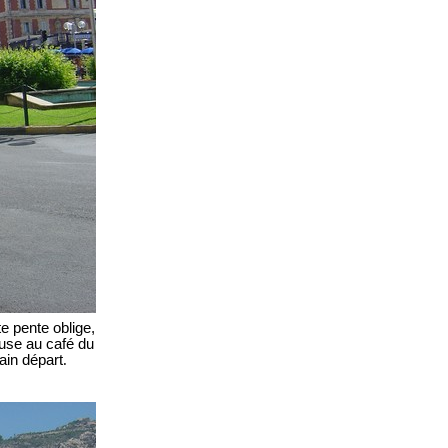
te pente oblige,
pause
au café du
ain
départ
.