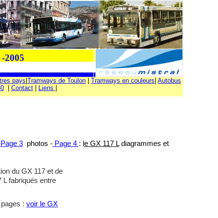
-2005
tres pays
|
Tramways de Toulon
|
Tramways en couleurs
|
Autobus
30
|
Contact
|
Liens
|
-
Page 3
photos -
Page 4
: l
e GX 117 L
diagrammes et
tion du GX 117 et de
 L fabriqués entre
s pages :
voir le GX