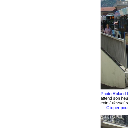
Pho
to Roland 
attend son heur
coin
( devant u
Cliquer pour