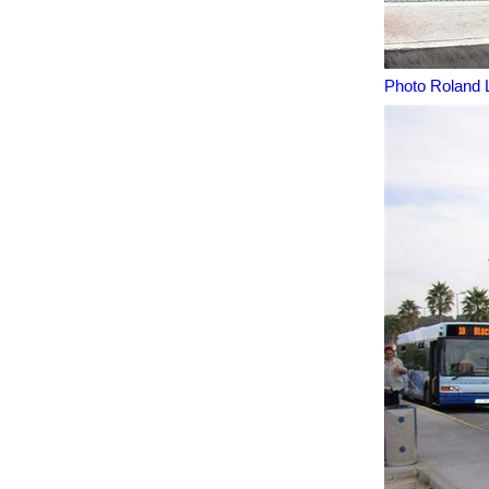
Pho
to Roland 