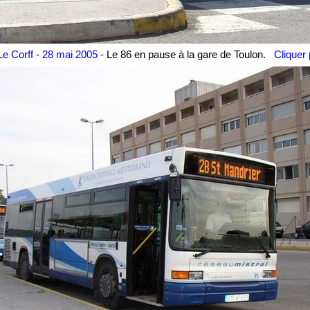
Le Corff
-
28 mai 2005
-
Le 86 en pause à la gare de Toulon.
Cliquer 