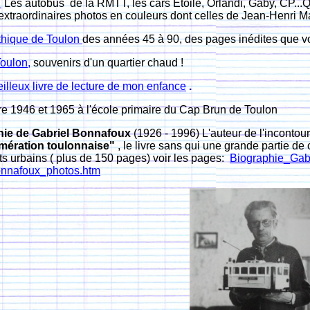
n
Les autobus de la RMTT, les cars Étoile, Orlandi, Gaby, CP...Q
extraordinaires photos en couleurs dont celles de Jean-Henri M
ythique de Toulon
des années 45 à 90, des pages inédites que vous
Toulon
,
souvenirs d'un quartier chaud !
illeux livre de lecture de mon enfance
.
tre 1946 et 1965 à l'école primaire du Cap Brun de Toulon
hie de Gabriel Bonnafoux
(1926 - 1996) L'auteur de l'incontou
mération toulonnaise"
, le livre sans qui une grande partie de c
s urbains ( plus de 150 pages) voir les pages:
Biographie_Gab
onnafoux_photos.htm