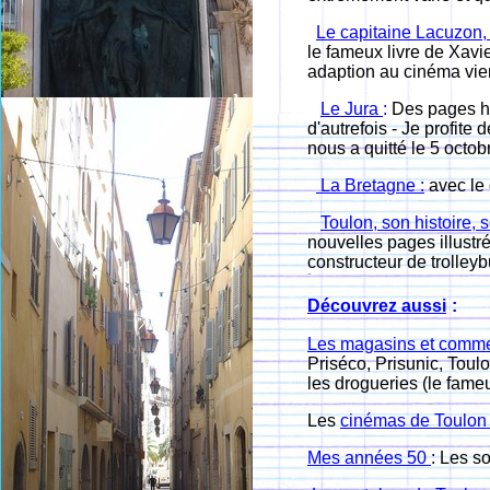
Le capitaine Lacuzon
le fameux livre de Xavi
adaption au cinéma vien
Le Jura
:
Des pages hi
d'autrefois - Je profit
nous a quitté le 5 octob
La Bretagne :
avec le
Toulon, son histoire, 
nouvelles pages illustr
constructeur de trolley
Découvrez aussi
:
Les magasins et comme
Priséco, Prisunic, Toul
les drogueries (le fame
Les
cinémas de Toulo
Mes années 50
: L
es so