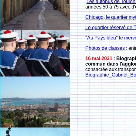
Les autobus de Toulo
années 50 à 75 avec d'
Chicago, le quartier m
Le quartier réservé de 
"
Au Pays bleu" le merve
Photos de classes
: en
16 mai 2021 :
Biograp
commun dans l'agglo
consacrée aux transport
Biographie_Gabriel_B