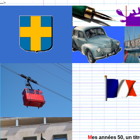
-->
M
es années 50, un tit