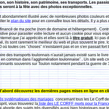
lon, son histoire, son patrimoine, ses transports. Les pass
us
seront à la fête avec des photos exceptionnelles.
 et abondamment illustré avec de nombreuses photos couleurs et no
lter le
plan du site
pour en connaître tous les détails. Il y a plu
t financé de ma poche (nom de domaine et hébergement) . Contr
tive pour parasiter votre lecture et aucun cookie pour vous esp
nternet que j'ai appréciés et elles sont là à
titre gratuit
. Ici pas 
é, ils sont rarement le meilleur du web et plus souvent le pire. I
 où toutes ces "choses" n'existaient pas et on s'en passait fort
toire des transports toulonnais n'aurait jamais existé sans le livr
 en commun dans l'agglomération toulonnaise" . Un site web cré
onnants souvenirs sur Toulon notamment pendant la guerre de 3
'abord découvrez les dernières pages mises en ligne en cli
és systématiques des mariages
concernant tous les Le Corff d
sprit, vous trouverez
la
liste des LE CORFF morts pour la Franc
i aborde des sujets très diversifiés aussi bien historiques que t