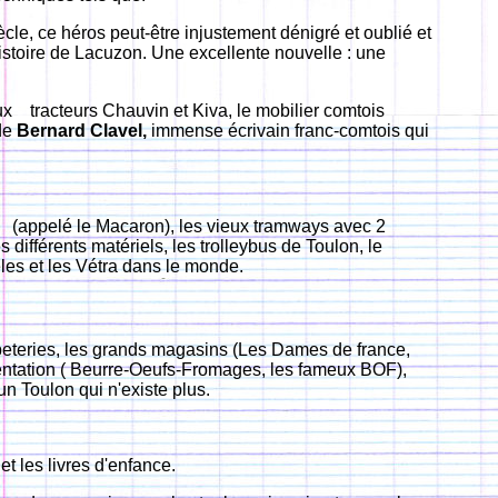
le, ce héros peut-être injustement dénigré et oublié
et
'histoire de Lacuzon. Une excellente nouvelle : une
x tracteurs Chauvin et Kiva, le mobilier comtois
 de
Bernard Clavel,
immense écrivain franc-comtois qui
ël (appelé le Macaron), les vieux tramways avec 2
ifférents matériels, les trolleybus de Toulon, le
es et les Vétra dans le
monde.
apeteries, les grands magasins (Les Dames de france,
mentation ( Beurre-Oeufs-Fromages, les fameux BOF),
n Toulon qui n'existe plus.
t les livres d'enfance.