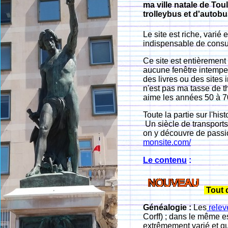
ma ville natale de Tou
trolleybus et d'autob
Le site est riche, varié
indispensable de consu
Ce site est entièremen
aucune fenêtre intempes
des livres ou des sites i
n'est pas ma tasse de th
aime les années 50 à 70
Toute la partie sur l'his
Un siècle de transports
on y découvre de passi
monsite.com/
Le contenu
:
Tout d
Généalogie :
Les
relev
Corff) ; dans le même e
extrêmement varié et qu