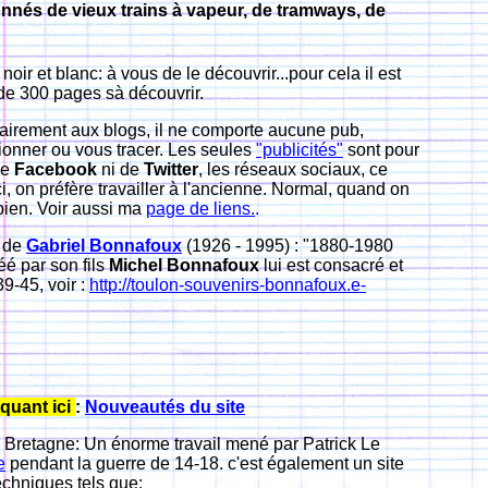
ionnés de vieux trains à vapeur, de tramways, de
ir et blanc: à vous de le découvrir...pour cela il est
s de 300 pages sà découvrir.
airement aux blogs, il ne comporte aucune pub,
ionner ou vous tracer
. Les seules
"publicités"
sont pour
de
Facebook
ni de
Twitter
, les réseaux sociaux, ce
ci, on préfère travailler à l'ancienne. Normal, quand on
 bien. Voir aussi ma
page de liens.
.
e de
Gabriel Bonnafoux
(1926 - 1995) : "1880-1980
é par son fils
Michel Bonnafoux
lui est consacré et
9-45, voir :
http://toulon-souvenirs-bonnafoux.e-
quant ici
:
Nouveautés du site
e Bretagne:
Un
énorme travail mené par Patrick Le
-
e
pendant la guerre de 14-18. c'est également un site
echniques tels que: