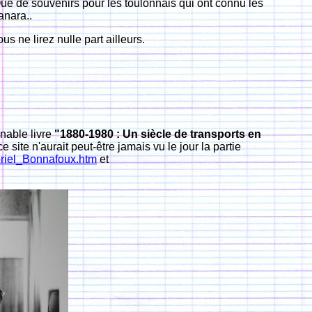
ue de souvenirs pour les toulonnais qui ont connu les
anara..
 ne lirez nulle part ailleurs.
rnable livre
"1880-1980 : Un siècle de transports en
e site n'aurait peut-être jamais vu le jour la partie
riel_Bonnafoux.htm
et