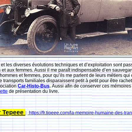
s et les diverses évolutions techniques et d’exploitation sont pa
et aux femmes. Aussi il me paraît indispensable d’en sauvegar
, hommes et femmes, pour qu’ils me parlent de leurs métiers qu
transports familiales disparaissent petit à petit pour être rach
sociation
Car-Histo-Bus
.
Aussi afin de conserver ces mémoires j
ette
de présentation du livre.
r Tepeee
:
https://fr.tipeee.com/la-memoire-humaine-des-tran