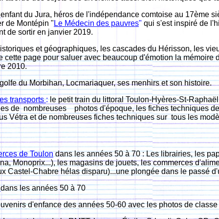
,
e
nfa
nt du Jura, héros de l'indépendance comtoise au 17ème sièc
er de Montépin "
Le Médecin des pauvres
"
qui s'est inspiré de l
t de sortir en janvier 2019.
storiques et géographiques, les cascades du Hérisson, les vieu
e de cette page pour saluer avec beaucoup d'émotion la mémoire
re 2010.
 golfe du Morbihan, Locmariaquer, ses menhirs et son histoire.
ses transports
:
le petit train du littoral Toulon-Hyères-St-Rapha
ées de nombreuses photos d'époque, les fiches techniques des d
bus Vétra et de nombreuses fiches techniques sur tous les modèl
rces de Toulon
dans les années 50 à 70 : Les librairies, les p
ona, Monoprix...), les magasins de jouets, les commerces d'ali
ux Castel-Chabre hélas disparu)...une plongée dans le passé d'u
n
dans les années 50 à 70
uvenirs d'enfance des années 50-60 avec les photos de classe e