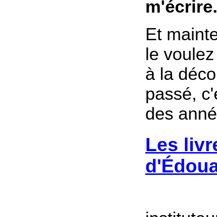
m'écrire.
Et mainte
le voulez
à la déco
passé, c'
des anné
Les livr
d'Édoua