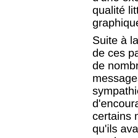
qualité li
graphiqu
Suite à l
de ces pa
de nomb
message
sympathi
d'encour
certains 
qu'ils av