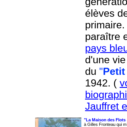
générati
élèves de
primaire. 
paraître 
pays ble
d'une vie
du
"
Petit
1942. (
v
biograph
Jauffret 
"La Maison des Flots 
à Gilles Fronteau qui m'a