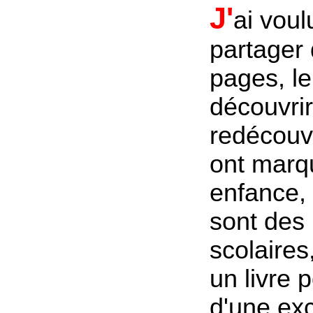
J'
ai voul
partager
pages, le
découvri
redécouvr
ont mar
enfance, 
sont des 
scolaires,
un livre 
d'une exc