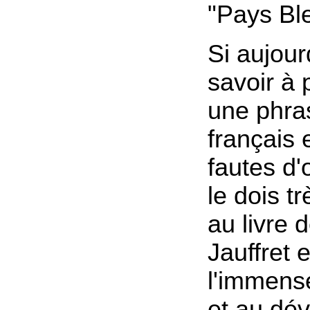
"Pays Bl
Si aujour
savoir à 
une phra
français 
fautes d'
le dois t
au livre 
Jauffret 
l'immens
et au dé