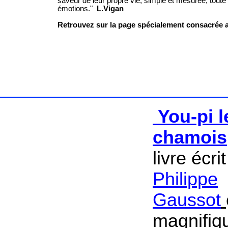
saveur de leur propre vie, simple et mesurée, toute
émotions."
L.Vigan
Retrouvez sur la page spécialement consacrée
You-pi l
chamois
livre écri
Philippe
Gaussot
magnifiqu