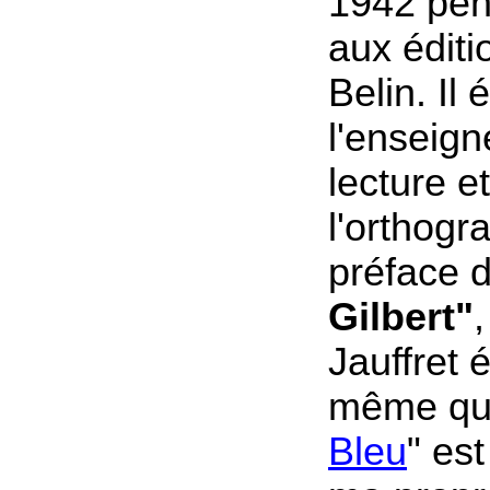
1942 pen
aux édit
Belin. Il 
l'enseig
lecture e
l'orthogr
préface 
Gilbert"
Jauffret é
même qu
Bleu
" es