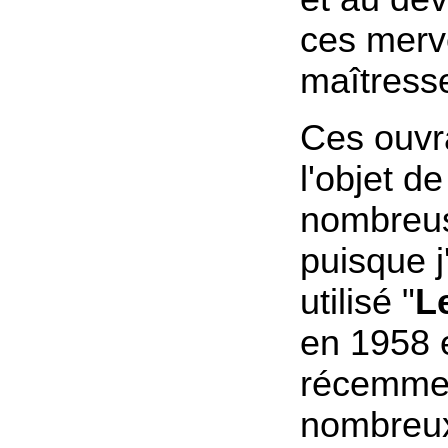
ces merv
maîtresse
Ces ouvra
l'objet de
nombreus
puisque 
utilisé "
L
en 1958 e
récemmen
nombreux