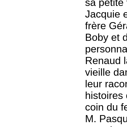
sa petite
Jacquie 
frère Gér
Boby et d
personn
Renaud l
vieille d
leur raco
histoires
coin du fe
M. Pasqui