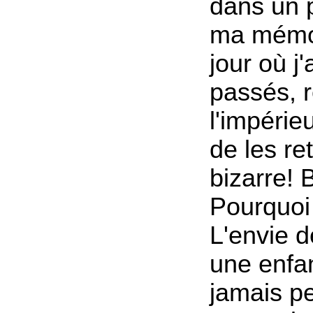
dans un p
ma mémoi
jour où j
passés, r
l'impérie
de les re
bizarre! 
Pourquoi
L'envie d
une enfa
jamais pe