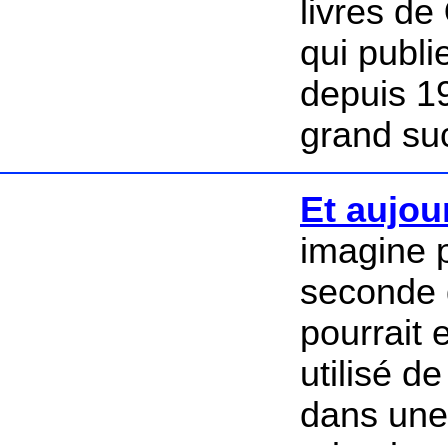
livres de
qui publi
depuis 1
grand su
Et aujou
imagine 
seconde q
pourrait 
utilisé d
dans une