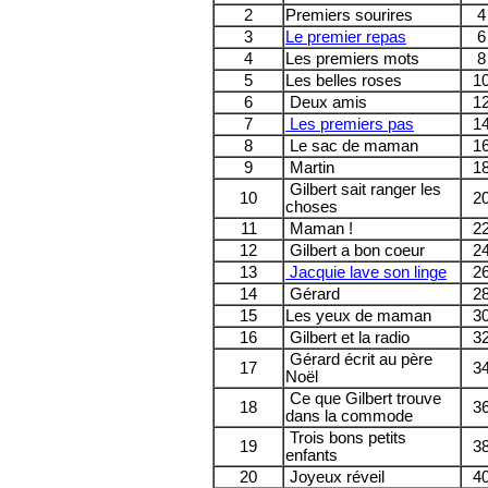
2
Premiers sourires
4
3
Le premier repas
6
4
Les premiers mots
8
5
Les belles roses
1
6
Deux amis
1
7
Les premiers pas
1
8
Le sac de maman
1
9
Martin
1
Gilbert sait ranger les
10
2
choses
11
Maman !
2
12
Gilbert a bon coeur
2
13
Jacquie lave son linge
2
14
Gérard
2
15
Les yeux de maman
3
16
Gilbert et la radio
3
Gérard écrit au père
17
3
Noël
Ce que Gilbert trouve
18
3
dans la commode
Trois bons petits
19
3
enfants
20
Joyeux réveil
4