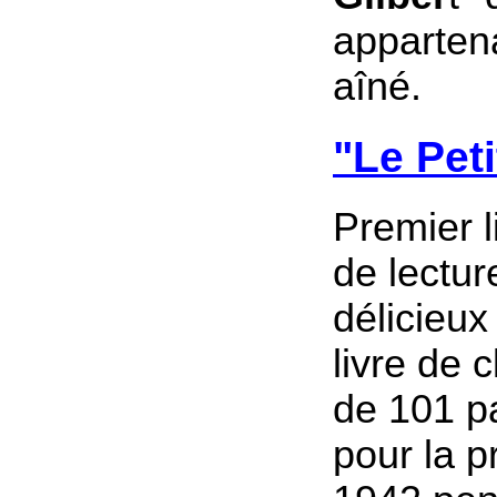
appartena
aîné.
"Le Peti
Premier l
de lectur
délicieux 
livre de 
de 101 p
pour la p