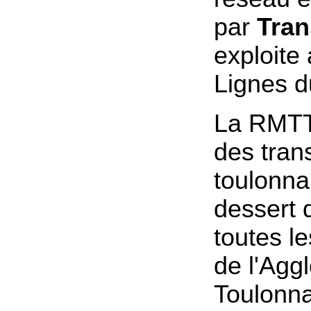
par
Tra
exploite 
Lignes d
La RMTT
des tran
toulonn
dessert 
toutes 
de l'Agg
Toulonna