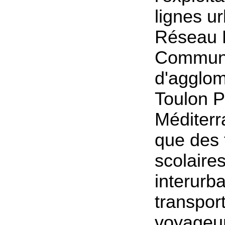
lignes u
Réseau M
Commun
d'agglom
Toulon 
Méditerr
que des 
scolaires
interurba
transport
voyageur