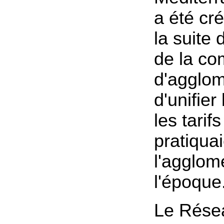
a été cr
la suite 
de la c
d'agglom
d'unifier
les tarif
pratiqua
l'agglom
l'époque
Le Résea