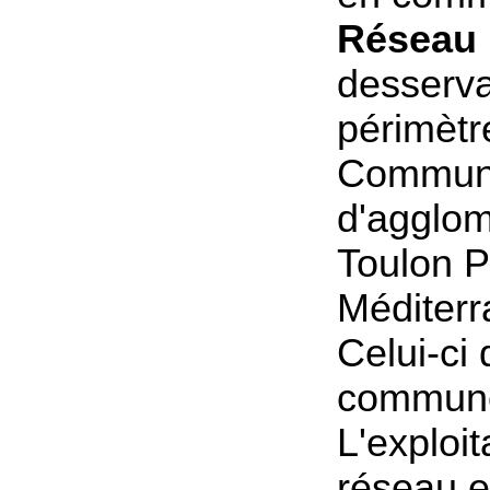
Réseau 
desserva
périmètr
Commun
d'agglom
Toulon 
Méditerr
Celui-ci
commun
L'exploit
réseau e