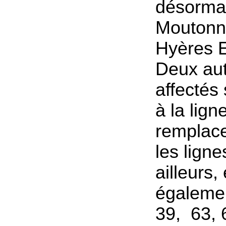
désormai
Moutonn
Hyères 
Deux au
affectés
à la lign
remplac
les ligne
ailleurs,
égalemen
39, 63, 