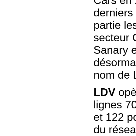
Cars en 
derniers 
partie le
secteur O
Sanary e
désormai
nom de 
LDV
opèr
lignes 7
et 122 p
du résea