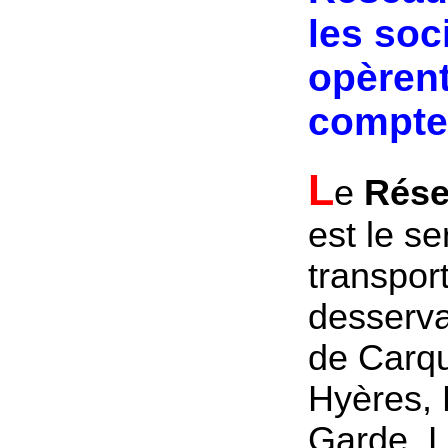
les soc
opèren
compte:
L
e
Rése
est le se
transpo
desservan
de Carqu
Hyères, 
Garde, L