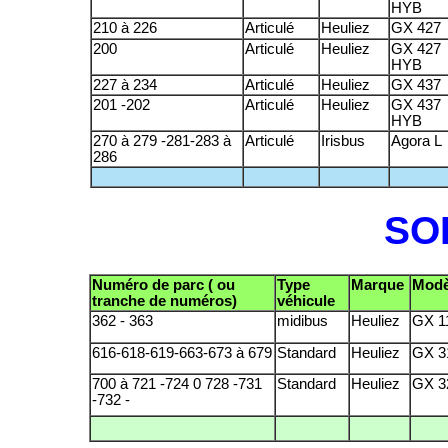
HYB
210 à 226
Articulé
Heuliez
GX 427
200
Articulé
Heuliez
GX 427
HYB
227 à 234
Articulé
Heuliez
GX 437
201 -202
Articulé
Heuliez
GX 437
HYB
270 à 279 -281-283 à
Articulé
Irisbus
Agora L
286
SO
Numéro de parc ( ou
Type
Marque
Modè
tranche de numéros)
véhicule
362 - 363
midibus
Heuliez
GX 1
616-618-619-663-673 à 679
Standard
Heuliez
GX 3
700 à 721 -724 0 728 -731
Standard
Heuliez
GX 3
-732 -