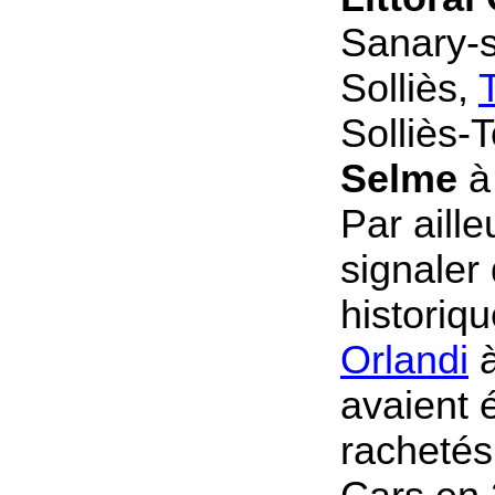
Sanary-s
Solliès,
Solliès-
Selme
à 
Par ailleu
signaler
historiq
Orlandi
à
avaient
rachetés 