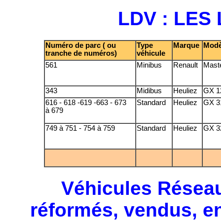
LDV : LES
Numéro de parc ( ou
Type
Marque
Modè
tranche de numéros)
véhicule
561
Minibus
Renault
Mast
343
Midibus
Heuliez
GX 1
616 - 618 -619 -663 - 673
Standard
Heuliez
GX 3
à 679
749 à 751 - 754 à 759
Standard
Heuliez
GX 3
Véhicules Réseau 
réformés, vendus, en