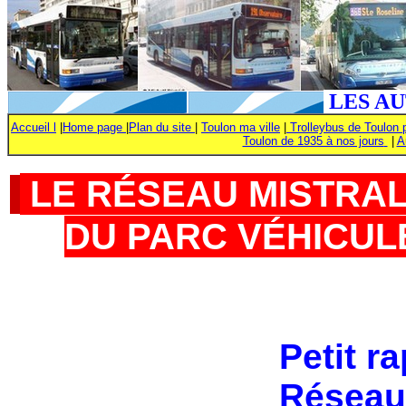
LES A
Accueil l
|
Home page
|
Plan du site
|
Toulon ma ville
|
Trolleybus de Toulon p
Toulon de 1935 à nos jours
|
A
LE RÉSEAU MISTRAL 
DU PARC VÉHICUL
Petit ra
Réseau 