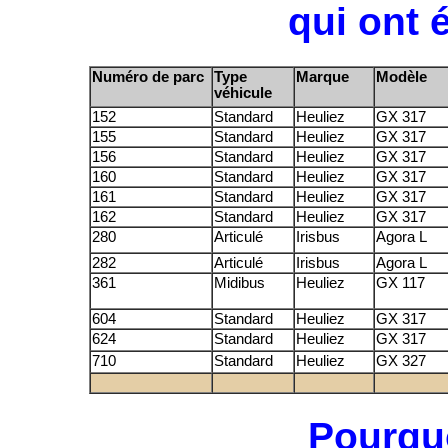
qui ont é
Numéro de parc
Type
Marque
Modèle
véhicule
152
Standard
Heuliez
GX 317
155
Standard
Heuliez
GX 317
156
Standard
Heuliez
GX 317
160
Standard
Heuliez
GX 317
161
Standard
Heuliez
GX 317
162
Standard
Heuliez
GX 317
280
Articulé
Irisbus
Agora L
282
Articulé
Irisbus
Agora L
361
Midibus
Heuliez
GX 117
604
Standard
Heuliez
GX 317
624
Standard
Heuliez
GX 317
710
Standard
Heuliez
GX 327
Pourqu