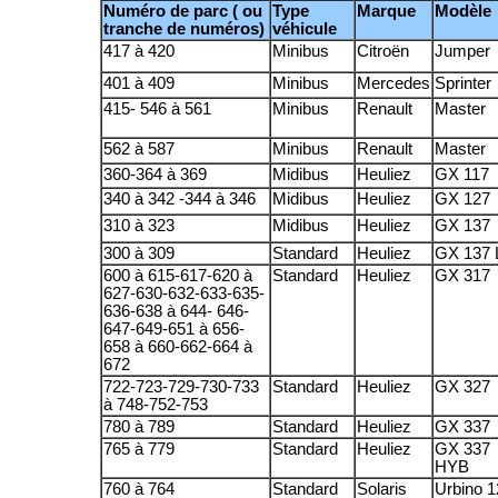
Numéro de parc ( ou
Type
Marque
Modèle
tranche de numéros)
véhicule
417 à 420
Minibus
Citroën
Jumper
401 à 409
Minibus
Mercedes
Sprinter
415- 546 à 561
Minibus
Renault
Master
562 à 587
Minibus
Renault
Master
360-364 à 369
Midibus
Heuliez
GX 117
340 à 342 -344 à 346
Midibus
Heuliez
GX 127
310 à 323
Midibus
Heuliez
GX 137
300 à 309
Standard
Heuliez
GX 137 
600 à 615-617-620 à
Standard
Heuliez
GX 317
627-630-632-633-635-
636-638 à 644- 646-
647-649-651 à 656-
658 à 660-662-664 à
672
722-723-729-730-733
Standard
Heuliez
GX 327
à 748-752-753
780 à 789
Standard
Heuliez
GX 337
765 à 779
Standard
Heuliez
GX 337
HYB
760 à 764
Standard
Solaris
Urbino 1