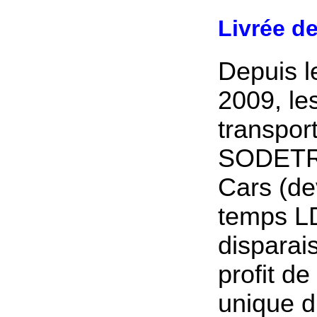
Livrée de
Depuis le
2009, le
transpor
SODETRA
Cars (de
temps L
disparai
profit de
unique 