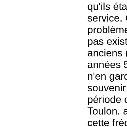
qu'ils ét
service.
problème
pas exis
anciens (
années 5
n'en gar
souvenir
période o
Toulon. 
cette fr