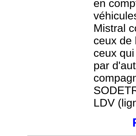
en compt
véhicule
Mistral 
ceux de 
ceux qui 
par d'au
compagn
SODETRA
LDV (lig