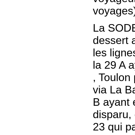
voyages)
La SOD
dessert 
les ligne
la 29 A 
, Toulon
via La B
B ayant
disparu, 
23 qui p