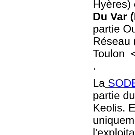
Hyères) 
Du Var 
partie O
Réseau (
Toulon <
.
La
SOD
partie d
Keolis. 
uniquem
l'exploit