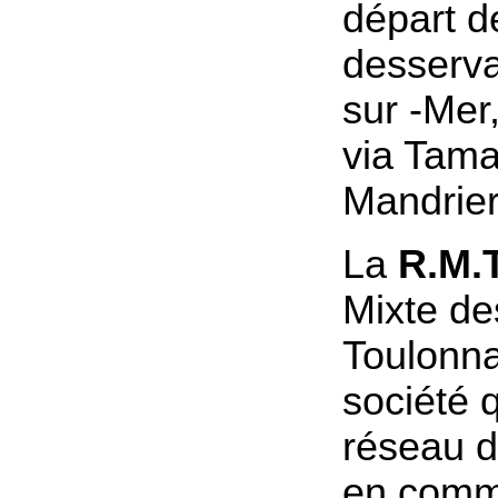
départ d
desserva
sur -Mer
via Tamar
Mandrier
La
R.M.T
Mixte de
Toulonna
société q
réseau d
en comm