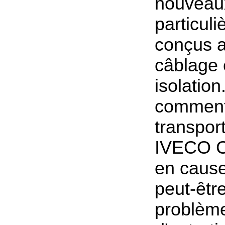
nouveau
particul
conçus a
câblage 
isolation
comment
transpor
IVECO Cu
en cause.
peut-êtr
problème