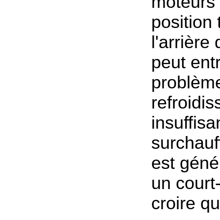
moteurs 
position
l'arrière
peut ent
problèm
refroidi
insuffisa
surchauff
est géné
un court-c
croire qu