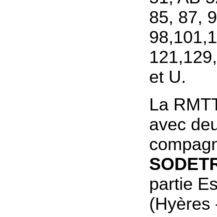
85, 87, 
98,101,1
121,129,
et U.
La RMTT 
avec de
compagni
SODET
partie E
(Hyères 