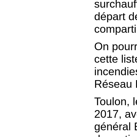
surchauf
départ d
comparti
On pourr
cette lis
incendie
Réseau M
Toulon, l
2017, a
général 