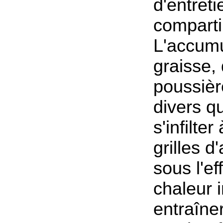
d'entreti
comparti
L'accumu
graisse, 
poussièr
divers q
s'infilter
grilles d
sous l'ef
chaleur 
entraîne