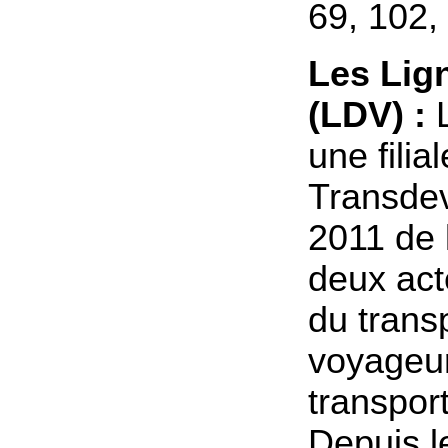
69, 102,
Les Lig
(LDV) :
L
une filia
Transde
2011 de 
deux act
du trans
voyageur
transpor
Depuis l